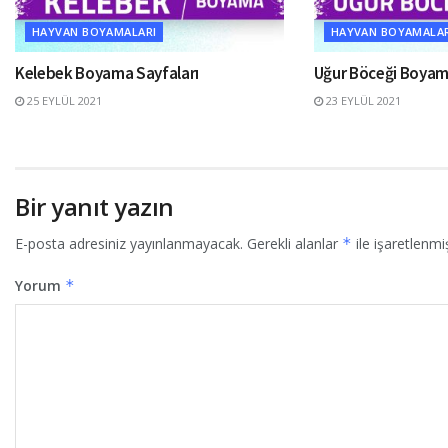
HAYVAN BOYAMALARI
HAYVAN BOYAMALAR
Kelebek Boyama Sayfaları
Uğur Böceği Boyam
25 EYLÜL 2021
23 EYLÜL 2021
Bir yanıt yazın
E-posta adresiniz yayınlanmayacak.
Gerekli alanlar
*
ile işaretlenmiş
Yorum
*