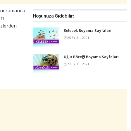
aynı zamanda
Hoşunuza Gidebilir:
rı
izlerden
Kelebek Boyama Sayfaları
25 EYLÜL 2021
Uğur Böceği Boyama Sayfaları
23 EYLÜL 2021