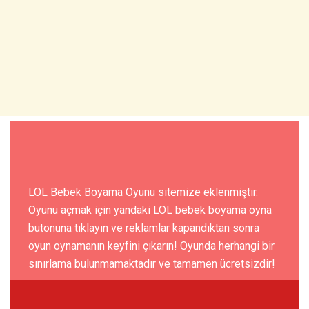
LOL Bebek Boyama Oyunu sitemize eklenmiştir.
Oyunu açmak için yandaki LOL bebek boyama oyna
butonuna tıklayın ve reklamlar kapandıktan sonra
oyun oynamanın keyfini çıkarın! Oyunda herhangi bir
sınırlama bulunmamaktadır ve tamamen ücretsizdir!