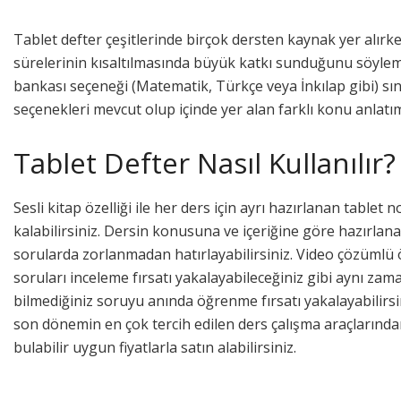
Tablet defter çeşitlerinde birçok dersten kaynak yer alır
sürelerinin kısaltılmasında büyük katkı sunduğunu söyleme
bankası seçeneği (Matematik, Türkçe veya İnkılap gibi) sın
seçenekleri mevcut olup içinde yer alan farklı konu anlatım
Tablet Defter Nasıl Kullanılır?
Sesli kitap özelliği ile her ders için ayrı hazırlanan table
kalabilirsiniz. Dersin konusuna ve içeriğine göre hazırlanan
sorularda zorlanmadan hatırlayabilirsiniz. Video çözüml
soruları inceleme fırsatı yakalayabileceğiniz gibi aynı 
bilmediğiniz soruyu anında öğrenme fırsatı yakalayabilirsin
son dönemin en çok tercih edilen ders çalışma araçlarından
bulabilir uygun fiyatlarla satın alabilirsiniz.