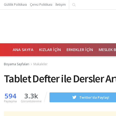
Gizlilik Politikası
Çerez Politikası
İletişim
ANA SAYFA
KIZLAR İÇIN
ERKEKLER İÇIN
MESLEK 
Boyama Sayfaları
Makaleler
Tablet Defter ile Dersler Ar
594
3.3k
Twitter’da Paylaş!
Paylaşma
Görüntülenme